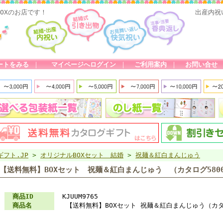
OXのお店です！
出産内祝
ートをみる
｜
マイページへログイン
｜
ご利用案内
｜
お問い合せ
ギフト.JP
>
オリジナルBOXセット 結婚
>
祝麺＆紅白まんじゅう
【送料無料】BOXセット 祝麺＆紅白まんじゅう （カタログ580
商品ID
KJUUM9765
商品名
【送料無料】BOXセット 祝麺＆紅白まんじゅう（カタ