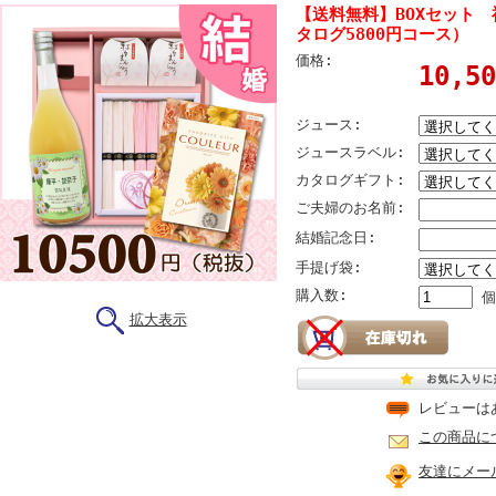
【送料無料】BOXセット
タログ5800円コース）
価格:
10,5
ジュース:
ジュースラベル:
カタログギフト:
ご夫婦のお名前:
結婚記念日:
手提げ袋:
購入数:
個
拡大表示
レビューは
この商品に
友達にメー