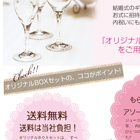
ジュー
等、 内
ひとつ
た♪
オリジナルＢＯＸセットは、 すべ