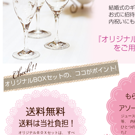
ジュー
等、 内
ひとつ
た♪
オリジナルＢＯＸセットは、 すべ