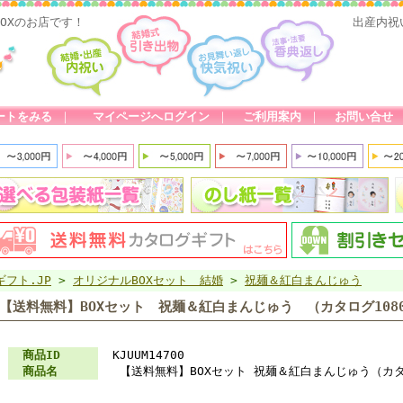
OXのお店です！
出産内祝
ートをみる
｜
マイページへログイン
｜
ご利用案内
｜
お問い合せ
ギフト.JP
>
オリジナルBOXセット 結婚
>
祝麺＆紅白まんじゅう
【送料無料】BOXセット 祝麺＆紅白まんじゅう （カタログ108
商品ID
KJUUM14700
商品名
【送料無料】BOXセット 祝麺＆紅白まんじゅう（カタロ