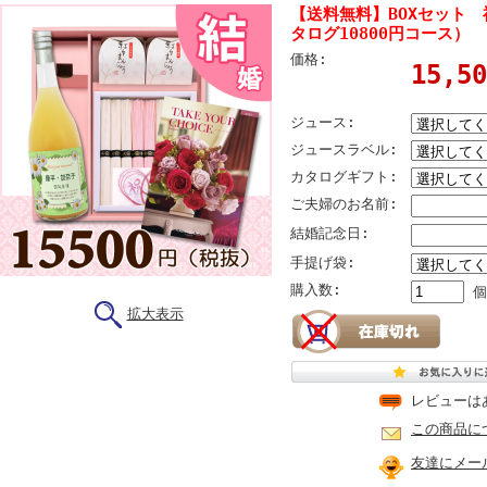
【送料無料】BOXセット
タログ10800円コース）
価格:
15,5
ジュース:
ジュースラベル:
カタログギフト:
ご夫婦のお名前:
結婚記念日:
手提げ袋:
購入数:
個
拡大表示
レビューは
この商品に
友達にメー