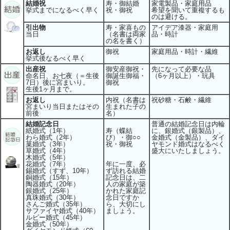
結婚祝
寿・御結婚
家電製品・家庭用品
挙式までになるべく早く
祝・御祝
希望を聞いて重複するも
のは避ける。
引出物
寿・家喜もの
アイデア漆器・家庭用
当日
（名書は両家
品・時計
の名を書く）
お返し
御祝
家庭用品・時計・繊維
挙式後なるべく早く
出産祝
御安産御祝・
先になって必要な品
命名日、お七夜（＝生後
御誕生御福・
（6ヶ月以上）・玩具
7日）後に宮まいり。
御祝
生後1ヶ月まで。
お返し
内祝（名書は
祝砂糖・石鹸・繊維
宮まいり当日またはその
生まれた子の
前後
名）
結婚記念日
普通の結婚記念日は内輪
紙婚式（1年）
寿（蝶結
に、銀婚式（銀製品）、
わら婚式（2年）
び）・御○○
金婚式（金製品）、ダイ
菓婚式（3年）
祝・御祝
ヤモンド婚式はなるべく
草婚式（4年）
盛大にいたしましょう。
木婚式（5年）
花婚式（7年）
年に一度、必
錫婚式（すず、10年）
ず訪れる結婚
銅婚式（15年）
記念日は、二
陶器婚式（20年）
人の家庭が築
銀婚式（25年）
かれた家庭記
真珠婚式（30年）
念日ですか
さんご婚式（35年）
ら、大切にし
サファイヤ婚式（40年）
ましょう。
ルビー婚式（45年）
金婚式（50年）