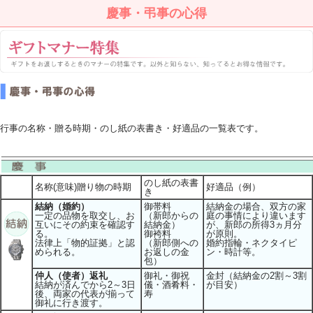
慶事・弔事の心得
行事の名称・贈る時期・のし紙の表書き・好適品の一覧表です。
のし紙の表書
名称(意味)贈り物の時期
好適品（例）
き
結納（婚約）
御帯料
結納金の場合、双方の家
一定の品物を取交し、お
（新郎からの
庭の事情により違います
互いにその約束を確認す
結納金）
が、新郎の所得3ヵ月分
る。
御袴料
が原則。
法律上「物的証拠」と認
（新郎側への
婚約指輪・ネクタイピ
められる。
お返しの金
ン・時計等。
包）
仲人（使者）返礼
御礼・御祝
金封（結納金の2割～3割
結納が済んでから2～3日
儀・酒肴料・
が目安）
後、両家の代表が揃って
寿
御礼に行き渡す。