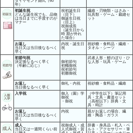
ダイヤモンド婚式（60
年）
初誕生祝
祝初誕生日
繊維・刃物類・はさみ・
どんな誕生祝でも、品物
（目下）
玩具類・ゲーム・裁縫セ
は当日までに手渡すのが
御誕生日祝
ット
マナー
（目上）
祝御成長
（誕生日から
時 期が外れ
た場合）
お返し
内祝・誕生日
祝砂糖・食料品・繊維・
当日又は当日後なるべく
祝
タオル・シーツ
早く
初節句祝
武者人形・鯉のぼり・ひ
決定後なるべく早く
御初節句
な人形・玩具・ゲーム
（年齢に応じ）
初幟御祝
祝初節句
初雛御祝
お返し
御礼・内祝
祝砂糖・食料品・繊維
当日後なるべく早く
入学祝
御入（園）学
（中学生以下）筆記用
御祝
具・文具・書道セット
・御祝
（高校以下）辞典・文
具・時計
お返し
内祝
親がお返しの場合、繊
当日又は当日後なるべく
維・陶器・ガラス
早く
成人
祝御成人・成
辞書・身具品・札入・ベ
当日又は一週間くらい前
人式御祝・賀
ルト・アクセサリー・筆
に贈る
成人・祝成人
記具・ステーショナリー