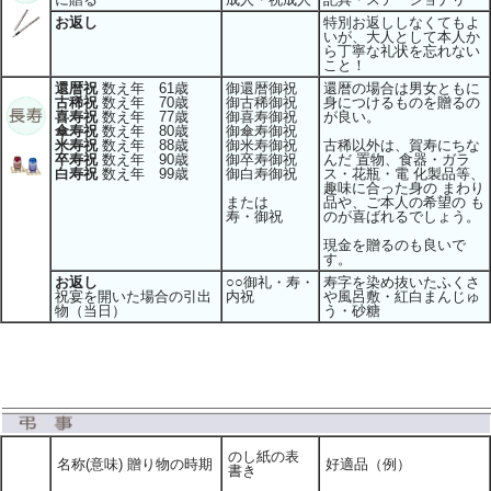
お返し
特別お返ししなくてもよ
いが、大人として本人か
ら丁寧な礼状を忘れない
こと！
還暦祝
数え年 61歳
御還暦御祝
還暦の場合は男女ともに
古稀祝
数え年 70歳
御古稀御祝
身につけるものを贈るの
喜寿祝
数え年 77歳
御喜寿御祝
が良い。
傘寿祝
数え年 80歳
御傘寿御祝
米寿祝
数え年 88歳
御米寿御祝
古稀以外は、賀寿にちな
卒寿祝
数え年 90歳
御卒寿御祝
んだ 置物、食器・ガラ
白寿祝
数え年 99歳
御白寿御祝
ス・花瓶・電 化製品等、
趣味に合った身の まわり
または
品や、ご本人の希望の も
寿・御祝
のが喜ばれるでしょう。
現金を贈るのも良いで
す。
お返し
○○御礼・寿・
寿字を染め抜いたふくさ
祝宴を開いた場合の引出
内祝
や風呂敷・紅白まんじゅ
物（当日）
う・砂糖
のし紙の表
名称(意味) 贈り物の時期
好適品（例）
書き