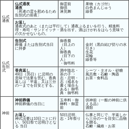
仏式通夜
御霊前
果物（カゴ付）
通夜
御供
白色まんじゅう
〔死者の霊を慰めるため
淋見舞
線香
告別式の前夜〕
仏式
通夜
お返し
通夜式のあと（または平行して）通夜ぶるまいを行う。精進料
理・寿司・サンドイッチ・酒を出す。酒はけがれをはらう意味で
の欠かせないもの。
告別式
御香奠
葬儀 または告別式当日
（目上の
金封（黒白結び切りの水
に持参
人）
引き）
御香典
生花
（目下の
花輪
人）
線香等
仏式
・御弔料
告別
式
香典返し
満中陰志・
シーツ・タオル・砂糖
49日（35日）に忌明の
茶の子 ・
風呂敷・石鹸・陶器
意味で法要を営む。香典
志・忌明・
お茶・食料品
返しは「半返」又は三分
志（戒名を
の一までを目安とする。
書く場合も
ある）御弔
典・御弔料
神前葬儀
玉串料・御
供神前（一般の神前に供
神前葬儀の当日に
榊料・御霊
える品）
前
酒類
神前
お返し
50日忌明、
仏事と同じで、半返しか
神式法要は10日ごとに行
志・1年祭り
ら三分の一を目安に品物
い、50日祭で忌明けとな
を贈る。
る 当日
石鹸・繊維・お茶