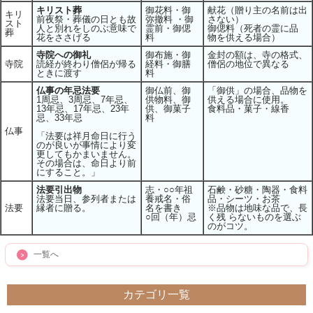
キリスト葬
御花料・御
献花（贈り主の名前は出
キリ
前夜祭・葬儀の日とも故
弥撤料 ・御
さない）
スト
人と別れをしのぶ意味で
霊前・御偲
御偲料（死者の霊に品
葬
花をささげる
料
物を供える場合）
寺院への御礼
御布施・御
金封の額は、寺の格式、
寺院
読経が終わり僧侶が帰る
経料・御膳
僧侶の地位で異なる
ときに渡す
料
仏事の年忌法要
御仏前、御
「御供」の場合、品物を
1周忌、3周忌、7年忌、
供物料、御
供える場合に使用。
13年忌、17年忌、23年
供、御菓子
食料品・菓子・線香
忌、33年忌
料
仏事
「法要は祥月命日に行う
のが良いが事情により変
更してもかまいません。
その場合は、命日より前
にすること。」
法要引出物
志・○○年祖
石鹸・砂糖・陶器・食料
法要当日、参列者または
養戒名・俗
品・シーツ・お茶
法要
縁者に贈る。
名を書き
※品物は地味な品で、長
○回（年）忌
く残 らないものを選ぶ
のがコツ。
一覧へ
カテゴリ一覧