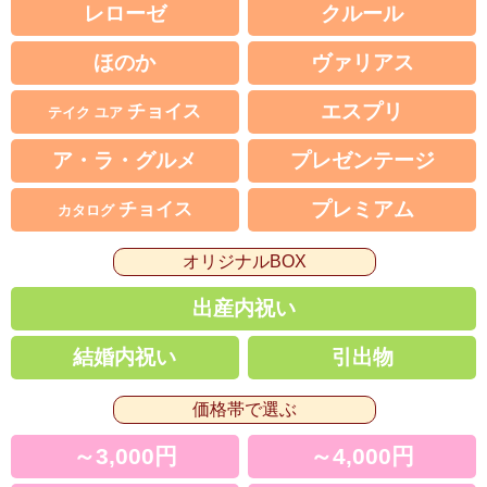
レローゼ
クルール
ほのか
ヴァリアス
エスプリ
チョイス
テイク ユア
ア・ラ・グルメ
プレゼンテージ
プレミアム
チョイス
カタログ
オリジナルBOX
出産内祝い
結婚内祝い
引出物
価格帯で選ぶ
～3,000円
～4,000円