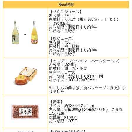
商品説明
【りんごジュース】
内容量：720ml
原材料：りんご（果汁100％）、ビタミン
C（変色防止）
賞味期限：製造日より約1年
生産地：長野県
【梅ジュース】
内容量：720ml
原材料：梅・砂糖
賞味期限：製造日より約1年
生産地：長野県
【セレブコレクション バームクーヘン】
内容量：約240g
原材料：卵・乳・小麦
生産地：日本製
賞味期限：製造日より約30日間
箱サイズ：160×170×75mm
※こちらの商品は、新パッケージに変更にな
りました。
【赤飯】
サイズ：約12×22×2.5(cm)
内容量：赤飯300g(お茶碗約4杯分)、ごま塩
1.5g×2袋
総重量：約340g
賞味期限：365日
【パッケージサイズ】