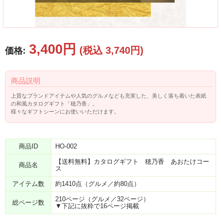
3,400円
(税込 3,740円)
価格:
商品説明
上質なブランドアイテムや人気のグルメなども充実した、美しく落ち着いた表紙
の和風カタログギフト「穂乃香」。
様々なギフトシーンにお使いいただけます。
商品ID
HO-002
【送料無料】カタログギフト 穂乃香 あおたけコー
商品名
ス
アイテム数
約1410点（グルメ／約80点）
210ページ（グルメ／32ページ）
総ページ数
▼下記に抜粋で16ページ掲載