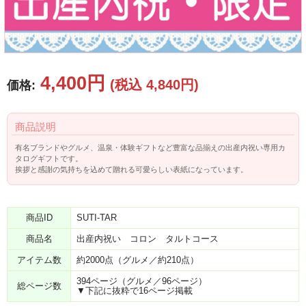
4,400円
(税込 4,840円)
価格:
商品説明
有名ブランドやグルメ、温泉・体験ギフトなど豊富な品揃えの出産内祝い専用カ
タログギフトです。
挨拶と感謝の気持ちを込めて贈れる可愛らしい表紙になっています。
商品ID
SUTI-TAR
商品名
出産内祝い コロン タルトコース
アイテム数
約2000点（グルメ／約210点）
394ページ（グルメ／96ページ）
総ページ数
▼下記に抜粋で16ページ掲載