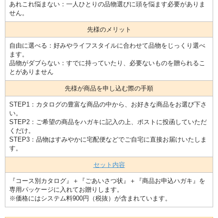
あれこれ悩まない：一人ひとりの品物選びに頭を悩ます必要がありま
せん。
先様のメリット
自由に選べる：好みやライフスタイルに合わせて品物をじっくり選べ
ます。
品物がダブらない：すでに持っていたり、必要ないものを贈られるこ
とがありません
先様が商品を申し込む際の手順
STEP1：カタログの豊富な商品の中から、お好きな商品をお選び下さ
い。
STEP2：ご希望の商品をハガキに記入の上、ポストに投函していただ
くだけ。
STEP3：品物はすみやかに宅配便などでご自宅に直接お届けいたしま
す。
セット内容
『コース別カタログ』＋『ごあいさつ状』＋『商品お申込ハガキ』を
専用パッケージに入れてお贈りします。
※価格にはシステム料900円（税抜）が含まれています。