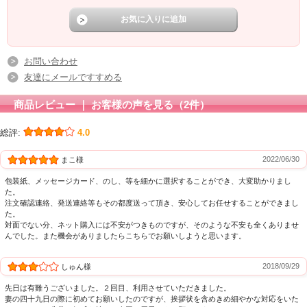
お問い合わせ
友達にメールですすめる
商品レビュー ｜ お客様の声を見る（2件）
総評:
4.0
2022/06/30
まこ様
包装紙、メッセージカード、のし、等を細かに選択することができ、大変助かりまし
た。
注文確認連絡、発送連絡等もその都度送って頂き、安心してお任せすることができまし
た。
対面でない分、ネット購入には不安がつきものですが、そのような不安も全くありませ
んでした。また機会がありましたらこちらでお願いしようと思います。
2018/09/29
しゅん様
先日は有難うございました。２回目、利用させていただきました。
妻の四十九日の際に初めてお願いしたのですが、挨拶状を含めきめ細やかな対応をいた