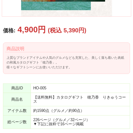
4,900円
(税込 5,390円)
価格:
商品説明
上質なブランドアイテムや人気のグルメなども充実した、美しく落ち着いた表紙
の和風カタログギフト「穂乃香」。
様々なギフトシーンにお使いいただけます。
商品ID
HO-005
【送料無料】カタログギフト 穂乃香 りきゅうコー
商品名
ス
アイテム数
約1590点（グルメ／約90点）
226ページ（グルメ／32ページ）
総ページ数
▼下記に抜粋で16ページ掲載