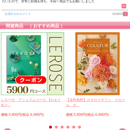
だいたので、非常に好感を持ち、今回一周忌でもお願いしました
お店からのコメント
2018/10/03
関連商品 （ おすすめ商品 ）
レローゼ アシュラムコース 【おまと
【送料無料】カタログギフト クルー
めク...
ル オ...
価格:5,900円(税込 6,490円)
価格:5,900円(税込 6,490円)