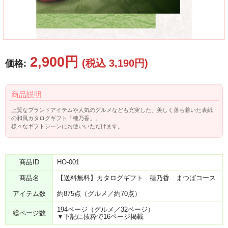
2,900円
(税込 3,190円)
価格:
商品説明
上質なブランドアイテムや人気のグルメなども充実した、美しく落ち着いた表紙
の和風カタログギフト「穂乃香」。
様々なギフトシーンにお使いいただけます。
商品ID
HO-001
商品名
【送料無料】カタログギフト 穂乃香 まつばコース
アイテム数
約875点（グルメ／約70点）
194ページ（グルメ／32ページ）
総ページ数
▼下記に抜粋で16ページ掲載