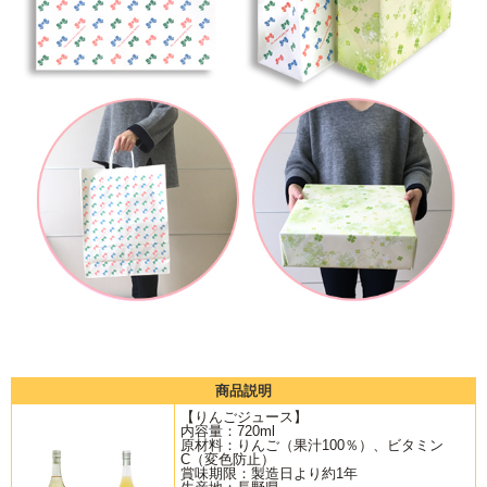
商品説明
【りんごジュース】
内容量：720ml
原材料：りんご（果汁100％）、ビタミン
C（変色防止）
賞味期限：製造日より約1年