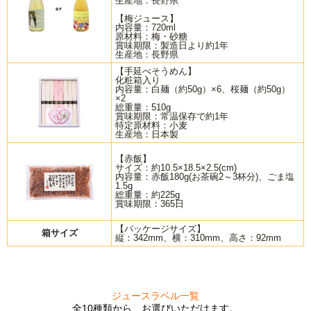
生産地：長野県
【梅ジュース】
内容量：720ml
原材料：梅・砂糖
賞味期限：製造日より約1年
生産地：長野県
【手延べそうめん】
化粧箱入り
内容量：白麺（約50g）×6、桜麺（約50g）
×2
総重量：510g
賞味期限：常温保存で約1年
特定原材料：小麦
生産地：日本製
【赤飯】
サイズ：約10.5×18.5×2.5(cm)
内容量：赤飯180g(お茶碗2～3杯分)、ごま塩
1.5g
総重量：約225g
賞味期限：365日
【パッケージサイズ】
箱サイズ
縦：342mm、横：310mm、高さ：92mm
ジュースラベル一覧
全10種類から、お選びいただけます。